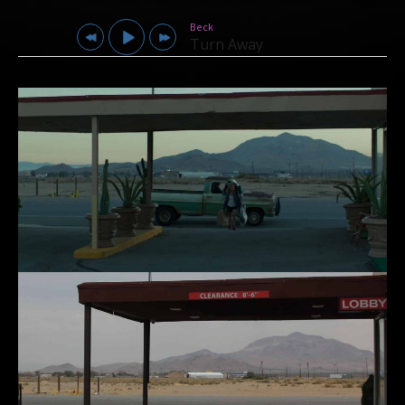
Beck
Turn Away
Beck
Turn Away
First Aid Kit
Walk Unafraid