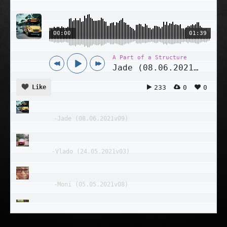
00:00
01:39
A Part of a Structure
Jade (08.06.2021v09)
233
0
0
Like
-
Jade (08.06.2021v09)
-
Vlado (24.05.2021v03)
-
Moni (05.05.2021v08)
-
Iris (28.04.2021v01)