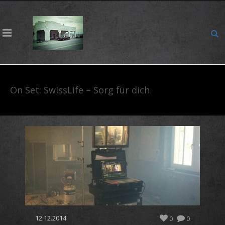
On Set: SwissLife – Sorg für dich
12.12.2014
0
0