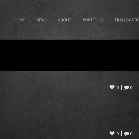
HOME
NEWS
ABOUT
PORTFOLIO
FILM LOCATI
0
0
0
0