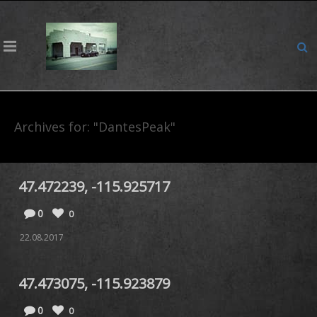
Archives for: "DantesPeak"
47.472239, -115.925717
0
0
22.08.2017
47.473075, -115.923879
0
0