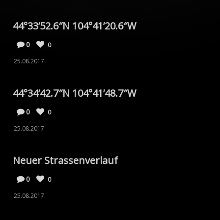
44°33’52.6″N 104°41’20.6″W
0
0
25.08.2017
44°34’42.7″N 104°41’48.7″W
0
0
25.08.2017
Neuer Strassenverlauf
0
0
25.08.2017