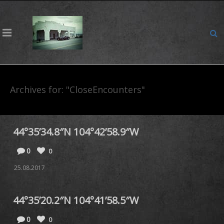
Archives for: "CloseEncounters"
44°35’34.8″N 104°42’58.9″W
0
0
25.08.2017
44°35’20.2″N 104°41’58.5″W
0
0