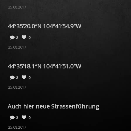
25.08.2017
44°35’20.0″N 104°41’54.9″W
0
0
25.08.2017
44°35’18.1″N 104°41’51.0″W
0
0
25.08.2017
Auch hier neue Strassenführung
0
0
25.08.2017