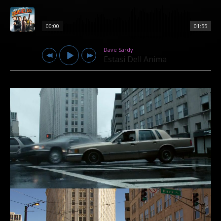
00:00
01:55
Dave Sardy
Estasi Dell Anima
Dave Sardy
Estasi Dell Anima
Metallica
For Whom the Bell Tolls