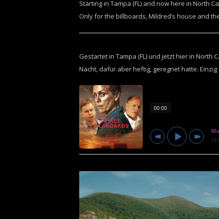
Starting in Tampa (FL) and now here in North Car
Only for the billboards, Mildred’s house and the
Gestartet in Tampa (FL) und jetzt hier in North
Nacht, dafür aber heftig, geregnet hatte. Einzig
00:00
Mo
Hi
Monsters of Folk
His Masters Voice
Carter Burwell
Mildred goes to war