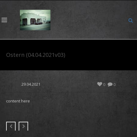
Ostern (04.04.2021v03)
29.04.2021
0
0
content here